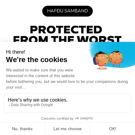
HAFÐU SAMBAND
HEIM
ALGENGAR SPURNINGAR
GERÐU SJÖLJANDI
Lagalegar upplýsingar
|
FRIÐHELGISSTEFNA
|
T.O.S